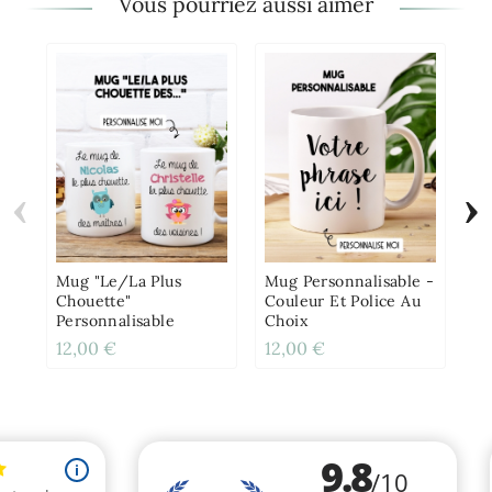
Vous pourriez aussi aimer
‹
›
Mu
Hu
Pa
Or
Mug "Le/La Plus
Mug Personnalisable -
Chouette"
Couleur Et Police Au
Personnalisable
Choix
12,00 €
12,00 €
12