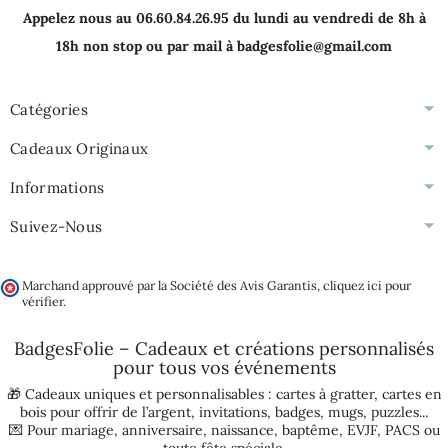
Appelez nous au 06.60.84.26.95 du lundi au vendredi de 8h à
18h non stop ou par mail à badgesfolie@gmail.com
Catégories
Cadeaux Originaux
Informations
Suivez-Nous
Marchand approuvé par la Société des Avis Garantis,
cliquez ici pour
vérifier
.
BadgesFolie – Cadeaux et créations personnalisés
pour tous vos
événements
🎁 Cadeaux uniques et personnalisables :
cartes à gratter
,
cartes en
bois pour offrir de l’argent
,
invitations
,
badges
,
mugs
,
puzzles
...
💌 Pour
mariage
,
anniversaire
,
naissance
,
baptême
,
EVJF
,
PACS
ou