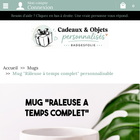
Mon compte
0
Connexion
Besoin d’aide ? Cliquez en bas à droite. Une vraie personne vous répond.
Accueil
Mugs
Mug "Râleuse à temps complet" personnalisable