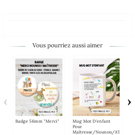
Vous pourriez aussi aimer
‹
›
Pu
Ma
AT
Badge 56mm "Merci"
Mug Mot D'enfant
Pour
Maîtresse/Nounou/ATSEM....