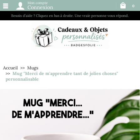
Mon compte
0
Connexion
Besoin d’aide ? Cliquez en bas à droite. Une vraie personne vous répond.
Accueil
Mugs
Mug "Merci de m'apprendre tant de jolies choses"
personnalisable