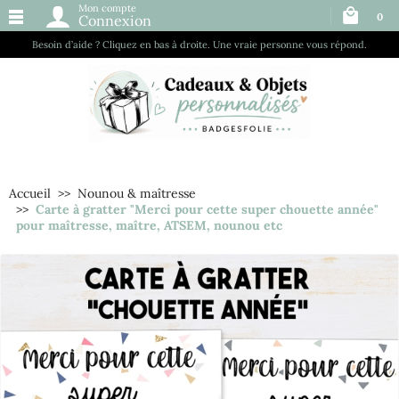
Mon compte
0
Connexion
Besoin d’aide ? Cliquez en bas à droite. Une vraie personne vous répond.
Accueil
Nounou & maîtresse
Carte à gratter "Merci pour cette super chouette année"
pour maîtresse, maître, ATSEM, nounou etc