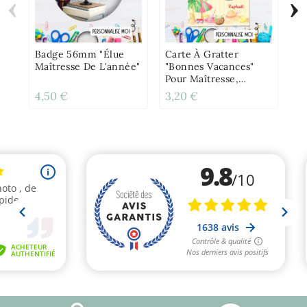
‹
›
Ba
Ch
Ma
Et
Badge 56mm "Élue
Carte À Gratter
Maîtresse De L'année"
"Bonnes Vacances"
Pour Maîtresse,
Maître, ATSEM,
4,50 €
3,20 €
4,
Nounou Etc