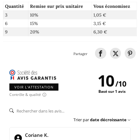
Quantité
Remise sur prix unitaire
Vous économisez
3
10%
1,05 €
6
15%
3,15 €
9
20%
6,30 €
Partager
10
/
10
VOIR L'ATTESTATION
Basé sur 1 avis
Contrôle & qualité
Trier par
date décroissante
Coriane K.