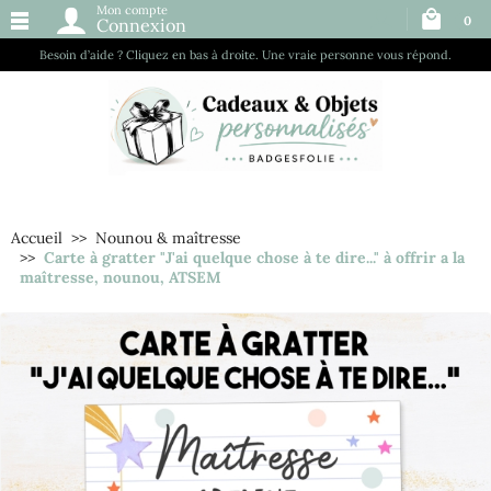
Mon compte
0
Connexion
Besoin d’aide ? Cliquez en bas à droite. Une vraie personne vous répond.
Accueil
Nounou & maîtresse
Carte à gratter "J'ai quelque chose à te dire..." à offrir a la
maîtresse, nounou, ATSEM