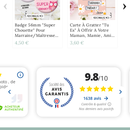
‹
›
Ba
Lo
Ma
A
Badge 56mm "Super
Carte À Gratter "Tu
Chouette" Pour
Es" À Offrir A Votre
Marraine/Maîtresse/ATSEM
Maman, Mamie, Amie,
Etc
Amoureuse -
4,50 €
3,60 €
4,
Marguerite