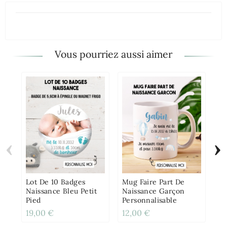
Vous pourriez aussi aimer
‹
›
Ca
Pa
Fi
Lot De 10 Badges
Mug Faire Part De
Naissance Bleu Petit
Naissance Garçon
Pied
Personnalisable
19,00 €
12,00 €
2,