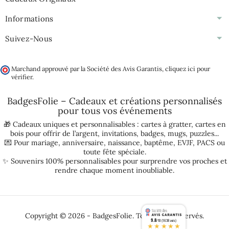
Informations
Suivez-Nous
Marchand approuvé par la Société des Avis Garantis,
cliquez ici pour
vérifier
.
BadgesFolie – Cadeaux et créations personnalisés
pour tous vos
événements
🎁 Cadeaux uniques et personnalisables :
cartes à gratter
,
cartes en
bois pour offrir de l’argent
,
invitations
,
badges
,
mugs
,
puzzles
...
💌 Pour
mariage
,
anniversaire
,
naissance
,
baptême
,
EVJF
,
PACS
ou
toute fête spéciale.
✨ Souvenirs 100% personnalisables pour surprendre vos proches et
rendre chaque moment inoubliable.
Copyright © 2026 - BadgesFolie. Tous droits réservés.
9.8
/10 (1638 avis)
★★★★★