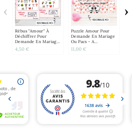
‹
›
Mu
On
Po
Pe
Rébus "Amour" À
Puzzle Amour Pour
Déchiffrer Pour
Demande En Mariage
Demande En Mariage
Ou Pacs - A
Ou Pacs
Personnaliser
4,50 €
11,00 €
12