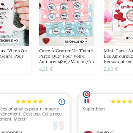
ux "Viens On
Carte À Gratter "Je T'aime
Mini-Carte À 
 Genre Pour
Parce Que" Pour Votre
Les Amoureux
"
Amoureux(se)/maman/ami(e)
Personnaliser
ble
4,20 €
2,60 €