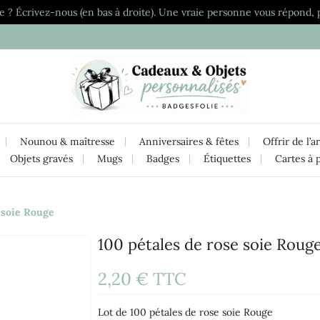
e ? Écrivez-nous (en bas à droite). Une vraie personne vous répond, 
Nounou & maîtresse
Anniversaires & fêtes
Offrir de l’a
Objets gravés
Mugs
Badges
Étiquettes
Cartes à 
 soie Rouge
100 pétales de rose soie Roug
2,20 €
TTC
Lot de 100 pétales de rose soie Rouge