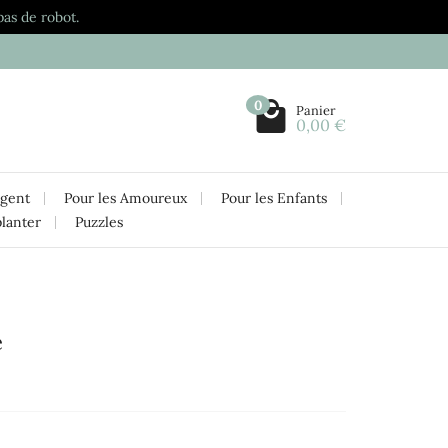
pas de robot.
0
Panier
0,00 €
rgent
Pour les Amoureux
Pour les Enfants
planter
Puzzles
e