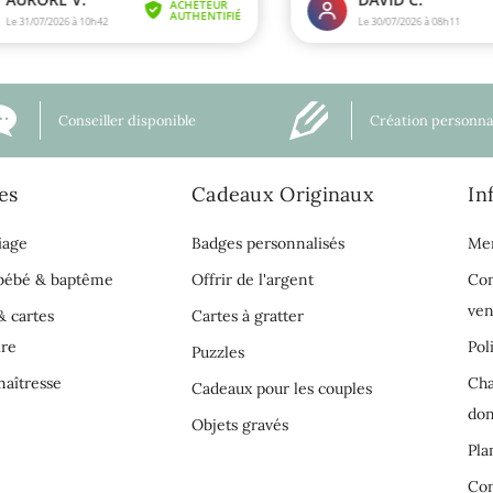
Conseiller disponible
Création personna
es
Cadeaux Originaux
In
iage
Badges personnalisés
Men
 bébé & baptême
Offrir de l'argent
Con
ven
& cartes
Cartes à gratter
ire
Pol
Puzzles
aîtresse
Cha
Cadeaux pour les couples
do
Objets gravés
Pla
Con