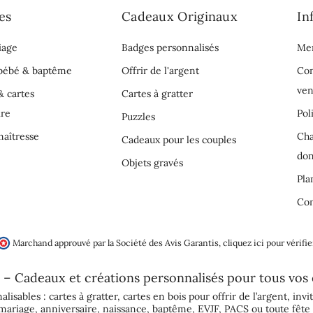
es
Cadeaux Originaux
In
iage
Badges personnalisés
Men
 bébé & baptême
Offrir de l'argent
Con
ven
& cartes
Cartes à gratter
ire
Pol
Puzzles
aîtresse
Cha
Cadeaux pour les couples
do
Objets gravés
Pla
Con
Marchand approuvé par la Société des Avis Garantis,
cliquez ici pour vérifie
 – Cadeaux et créations personnalisés pour tous vos
alisables :
cartes à gratter
,
cartes en bois pour offrir de l’argent
,
invi
mariage
,
anniversaire
,
naissance
,
baptême
,
EVJF
,
PACS
ou toute fête 