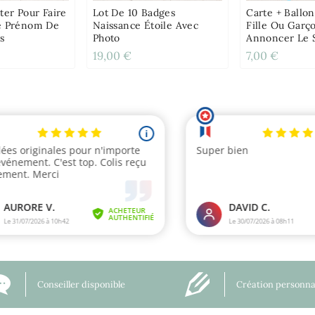
ter Pour Faire
Lot De 10 Badges
Carte + Ballon
e Prénom De
Naissance Étoile Avec
Fille Ou Garç
s
Photo
Annoncer Le 
Bébé
19,00 €
7,00 €
Conseiller disponible
Création personna