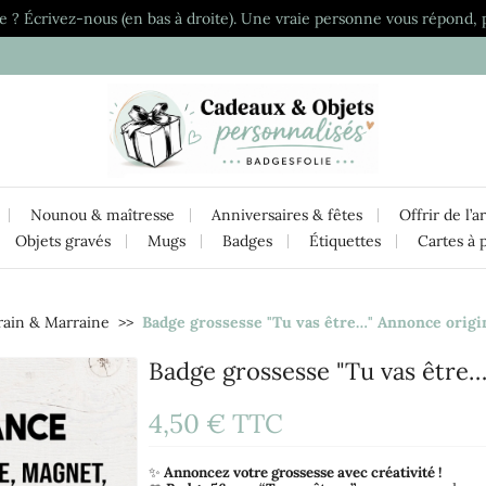
e ? Écrivez-nous (en bas à droite). Une vraie personne vous répond, 
Nounou & maîtresse
Anniversaires & fêtes
Offrir de l’a
Objets gravés
Mugs
Badges
Étiquettes
Cartes à 
rain & Marraine
Badge grossesse "Tu vas être…" Annonce origin
Badge grossesse "Tu vas être…
4,50 €
TTC
✨
Annoncez votre grossesse avec créativité !