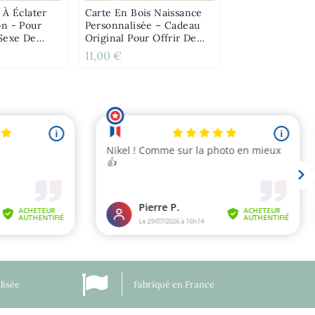
 À Éclater
Carte En Bois Naissance
on - Pour
Personnalisée – Cadeau
Sexe De
Original Pour Offrir De
L’argent
11,00 €
lisée
Fabriqué en France