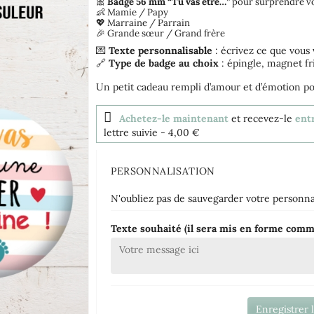
🎀
Badge 56 mm “Tu vas être…”
pour surprendre vo
👶 Mamie / Papy
💖 Marraine / Parrain
🎉 Grande sœur / Grand frère
💌
Texte personnalisable
: écrivez ce que vous 
🔗
Type de badge au choix
: épingle, magnet fr
Un petit cadeau rempli d’amour et d’émotion po
Achetez-le maintenant
et recevez-le
ent
lettre suivie
- 4,00 €
PERSONNALISATION
N'oubliez pas de sauvegarder votre personnal
Texte souhaité (il sera mis en forme comm
Enregistrer 