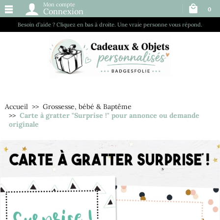
Mon compte
0
Connexion
Besoin d’aide ? Cliquez en bas à droite. Une vraie personne vous répond.
Accueil
Grossesse, bébé & Baptême
Carte à gratter "Surprise !" pour annonce ou demande
originale