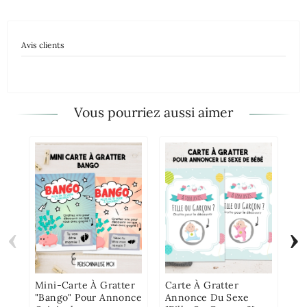
Avis clients
Vous pourriez aussi aimer
‹
›
Mi
"B
O
Or
Mini-Carte À Gratter
Carte À Gratter
"Bango" Pour Annonce
Annonce Du Sexe