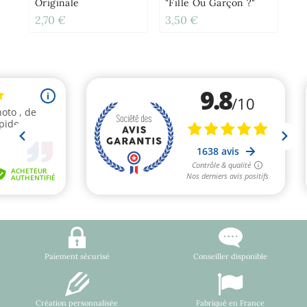
Originale
"Fille Ou Garçon ?"
2,70 €
3,50 €
2,
Paiement sécurisé
Conseiller disponible
Création personnalisée
Fabriqué en France