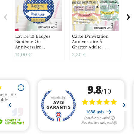
‹
›
Mu
Pe
Lot De 10 Badges
Carte D'invitation
Baptême Ou
Anniversaire À
Anniversaire
Gratter Adulte -
Personnalisés
Ballon
14,00 €
2,30 €
12