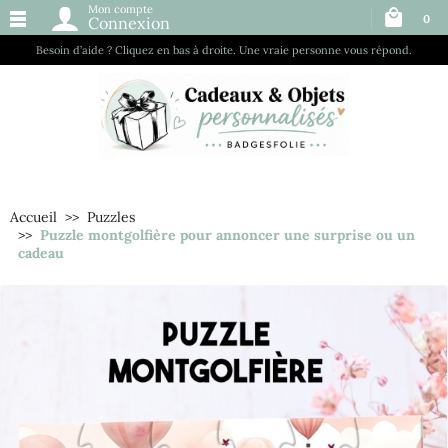
Mon compte
0
Connexion
Besoin d’aide ? Cliquez en bas à droite. Une vraie personne vous répond.
Accueil
Puzzles
Puzzle montgolfière pour annoncer une surprise ou un
cadeau