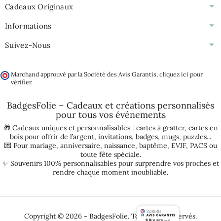
Cadeaux Originaux
Informations
Suivez-Nous
Marchand approuvé par la Société des Avis Garantis,
cliquez ici pour
vérifier
.
BadgesFolie – Cadeaux et créations personnalisés
pour tous vos
événements
🎁 Cadeaux uniques et personnalisables :
cartes à gratter
,
cartes en
bois pour offrir de l’argent
,
invitations
,
badges
,
mugs
,
puzzles
...
💌 Pour
mariage
,
anniversaire
,
naissance
,
baptême
,
EVJF
,
PACS
ou
toute fête spéciale.
✨ Souvenirs 100% personnalisables pour surprendre vos proches et
rendre chaque moment inoubliable.
Copyright © 2026 - BadgesFolie. Tous droits réservés.
9.8
/10 (1638 avis)