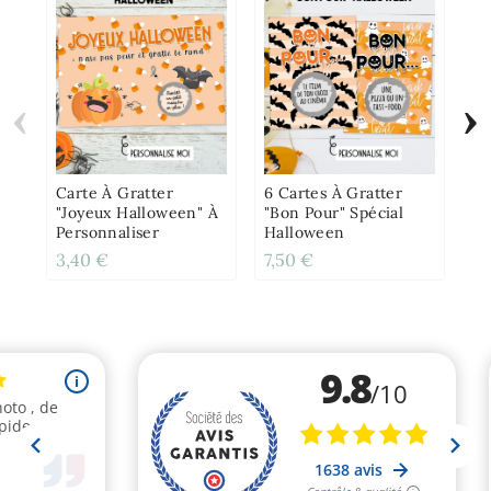
‹
›
Ca
An
À 
Carte À Gratter
6 Cartes À Gratter
"Joyeux Halloween" À
"Bon Pour" Spécial
Personnaliser
Halloween
3,40 €
7,50 €
2,