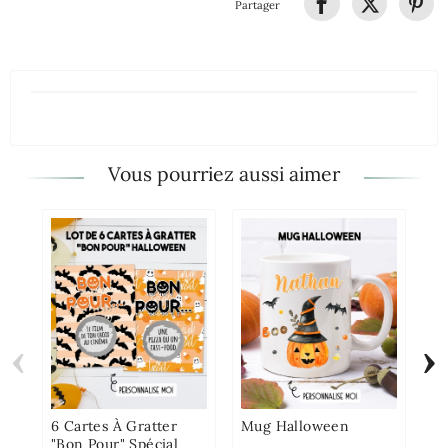
Partager
Vous pourriez aussi aimer
‹
›
Ca
An
À 
F
6 Cartes À Gratter
Mug Halloween
"Bon Pour" Spécial