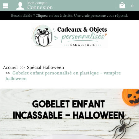
Mon compte
0
Connexion
Besoin d’aide ? Cliquez en bas à droite. Une vraie personne vous répond.
Accueil
Spécial Halloween
Gobelet enfant personnalisé en plastique - vampire
halloween