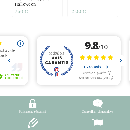
Halloween
7,50 €
12,00 €
2,
Paiement sécurisé
Conseiller disponible