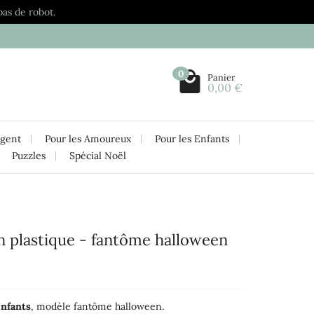
pas de robot.
0
Panier
0,00 €
rgent
Pour les Amoureux
Pour les Enfants
Puzzles
Spécial Noël
n plastique - fantôme halloween
enfants
, modèle fantôme halloween.