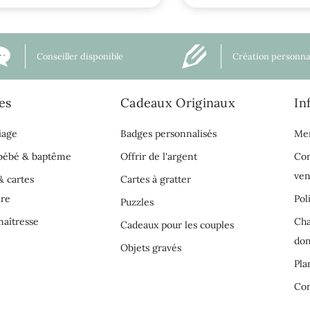
Conseiller disponible
Création personna
es
Cadeaux Originaux
In
iage
Badges personnalisés
Men
 bébé & baptême
Offrir de l'argent
Con
ven
& cartes
Cartes à gratter
ire
Pol
Puzzles
aîtresse
Cha
Cadeaux pour les couples
do
Objets gravés
Pla
Con