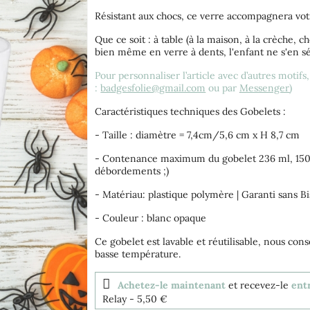
Résistant aux chocs, ce verre accompagnera vot
Que ce soit : à table (à la maison, à la crèche, 
bien même en verre à dents, l'enfant ne s'en sé
Pour personnaliser l’article avec d’autres motifs
:
badgesfolie@gmail.com
ou par
Messenger
)
Caractéristiques techniques des Gobelets :
- Taille : diamètre = 7,4cm/5,6 cm x H 8,7 cm
- Contenance maximum du gobelet 236 ml, 150ml 
débordements ;)
- Matériau: plastique polymère | Garanti sans B
- Couleur : blanc opaque
Ce gobelet est lavable et réutilisable, nous cons
basse température.
Achetez-le maintenant
et recevez-le
entr
Relay
- 5,50 €