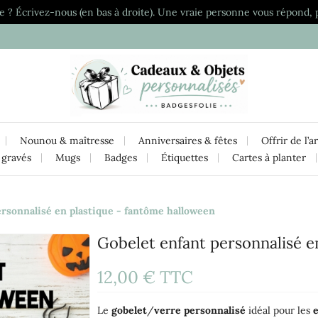
e ? Écrivez-nous (en bas à droite). Une vraie personne vous répond, 
Nounou & maîtresse
Anniversaires & fêtes
Offrir de l’a
 gravés
Mugs
Badges
Étiquettes
Cartes à planter
ersonnalisé en plastique - fantôme halloween
Gobelet enfant personnalisé e
12,00 €
TTC
Le
gobelet
/
verre
personnalisé
idéal pour les