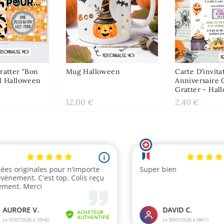
ratter "Bon
Mug Halloween
Carte D'invita
al Halloween
Anniversaire 
Gratter - Hal
Fantôme
12,00 €
2,40 €