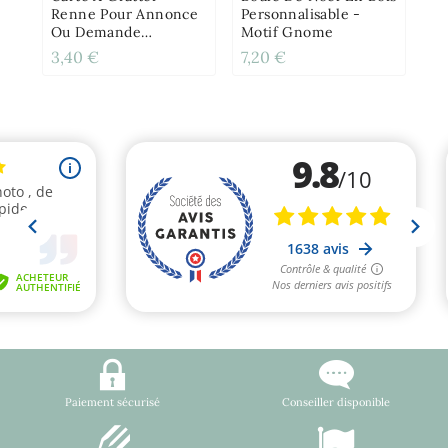
Renne Pour Annonce
Personnalisable -
Ou Demande
Motif Gnome
Originale - Noël
3,40 €
7,20 €
8,
Paiement sécurisé
Conseiller disponible