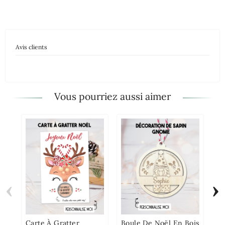
Avis clients
Vous pourriez aussi aimer
‹
›
Ca
Tr
De
Ca
Carte À Gratter
Boule De Noël En Bois