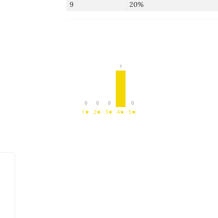
9
20%
1
0
0
0
0
1★
2★
3★
4★
5★