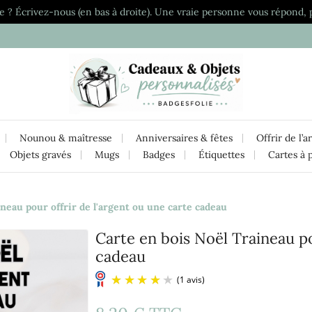
e ? Écrivez-nous (en bas à droite). Une vraie personne vous répond, 
Nounou & maîtresse
Anniversaires & fêtes
Offrir de l’a
Objets gravés
Mugs
Badges
Étiquettes
Cartes à 
neau pour offrir de l'argent ou une carte cadeau
Carte en bois Noël Traineau po
cadeau