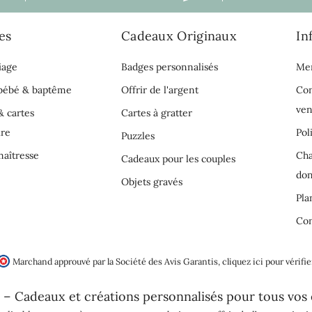
es
Cadeaux Originaux
In
iage
Badges personnalisés
Men
 bébé & baptême
Offrir de l'argent
Con
ven
& cartes
Cartes à gratter
ire
Pol
Puzzles
aîtresse
Cha
Cadeaux pour les couples
do
Objets gravés
Pla
Con
Marchand approuvé par la Société des Avis Garantis,
cliquez ici pour vérifie
 – Cadeaux et créations personnalisés pour tous vos