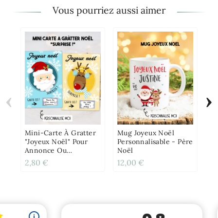
Vous pourriez aussi aimer
‹
›
Pu
Po
De
Pe
Mini-Carte À Gratter
Mug Joyeux Noël
"Joyeux Noël" Pour
Personnalisable - Père
Annonce Ou
Noël
Demande Originale
2,80 €
12,00 €
11