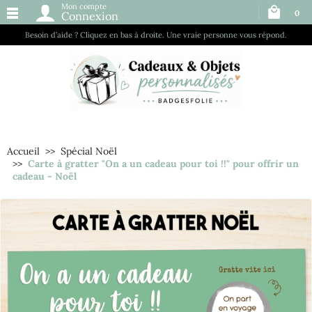
Mon compte
0
Connexion
Besoin d’aide ? Cliquez en bas à droite. Une vraie personne vous répond.
Accueil
Spécial Noël
Carte à gratter "On a un cadeau pour toi !!" pour offrir un
cadeau - Noël