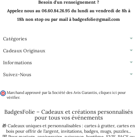
Besoin d'un renseignement ?
Appelez nous au 06.60.84.26.95 du lundi au vendredi de 8h à
18h non stop ou par mail à badgesfolie@gmail.com
Catégories
Cadeaux Originaux
Informations
Suivez-Nous
Marchand approuvé par la Société des Avis Garantis,
cliquez ici pour
vérifier
.
BadgesFolie – Cadeaux et créations personnalisés
pour tous vos
événements
🎁 Cadeaux uniques et personnalisables :
cartes à gratter
,
cartes en
bois pour offrir de l’argent
,
invitations
,
badges
,
mugs
,
puzzles
...
💌 Pour
mariage
,
anniversaire
,
naissance
,
baptême
,
EVJF
,
PACS
ou