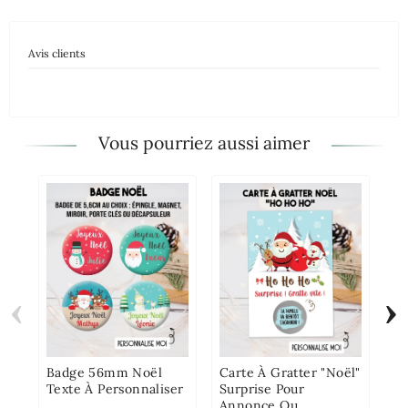
Avis clients
Vous pourriez aussi aimer
‹
›
Mu
Pe
Co
Badge 56mm Noël
Carte À Gratter "Noël"
Texte À Personnaliser
Surprise Pour
Annonce Ou