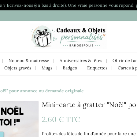
e ? Écrivez-nous (en bas à droite). Une vraie personne vous répond, 
Nounou & maîtresse
Anniversaires & fêtes
Offrir de l’a
Objets gravés
Mugs
Badges
Étiquettes
Cartes à 
Noël" pour annonce ou demande originale
Mini-carte à gratter "Noël" p
2,60 €
TTC
Profitez des fêtes de fin d’année pour faire une