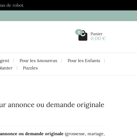
pas de robot.
0
Panier
0,00 €
rgent
Pour les Amoureux
Pour les Enfants
planter
Puzzles
our annonce ou demande originale
annonce ou demande originale
(grossesse, mariage,