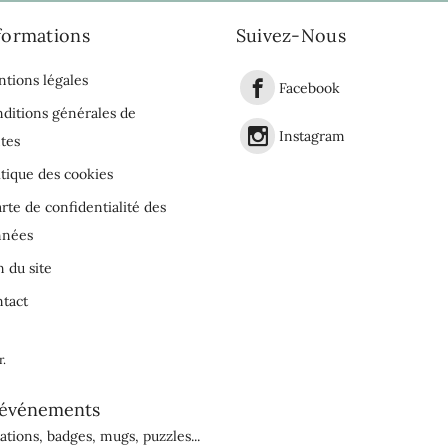
formations
Suivez-Nous
tions légales
Facebook
ditions générales de
Instagram
tes
itique des cookies
rte de confidentialité des
nnées
n du site
tact
r
.
événements
tations
,
badges
,
mugs
,
puzzles
...