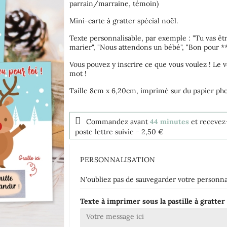
parrain/marraine, témoin)
Mini-carte à gratter spécial noël.
Texte personnalisable, par exemple : "Tu vas êtr
marier", "Nous attendons un bébé", "Bon pour ***
Vous pouvez y inscrire ce que vous voulez ! Le v
mot !
Taille 8cm x 6,20cm, imprimé sur du papier p
Commandez avant
44 minutes
et recevez
poste lettre suivie
- 2,50 €
PERSONNALISATION
N'oubliez pas de sauvegarder votre personnal
Texte à imprimer sous la pastille à gratte