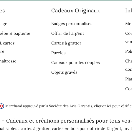
es
Cadeaux Originaux
In
iage
Badges personnalisés
Men
 bébé & baptême
Offrir de l'argent
Con
ven
& cartes
Cartes à gratter
ire
Pol
Puzzles
aîtresse
Cha
Cadeaux pour les couples
do
Objets gravés
Pla
Con
Marchand approuvé par la Société des Avis Garantis,
cliquez ici pour vérifie
 – Cadeaux et créations personnalisés pour tous vos
alisables :
cartes à gratter
,
cartes en bois pour offrir de l’argent
,
invi