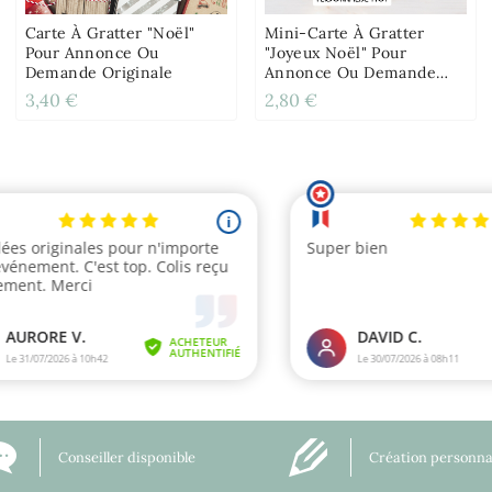
Carte À Gratter "Noël"
Mini-Carte À Gratter
Pour Annonce Ou
"Joyeux Noël" Pour
Demande Originale
Annonce Ou Demande
Originale
3,40 €
2,80 €
Conseiller disponible
Création personna