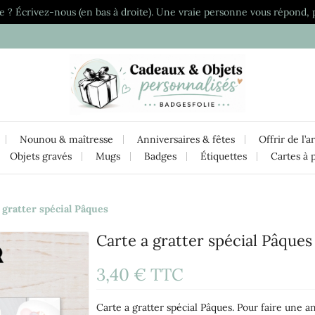
e ? Écrivez-nous (en bas à droite). Une vraie personne vous répond, 
Nounou & maîtresse
Anniversaires & fêtes
Offrir de l’a
Objets gravés
Mugs
Badges
Étiquettes
Cartes à 
 gratter spécial Pâques
Carte a gratter spécial Pâques
3,40 €
TTC
Carte a gratter spécial Pâques. Pour faire une