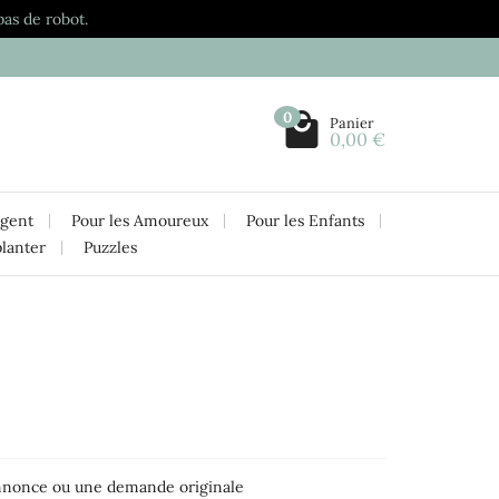
pas de robot.
0
Panier
0,00 €
rgent
Pour les Amoureux
Pour les Enfants
planter
Puzzles
 annonce ou une demande originale