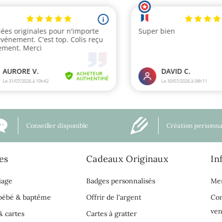
Conseiller disponible
Création personna
es
Cadeaux Originaux
In
iage
Badges personnalisés
Men
 bébé & baptême
Offrir de l'argent
Con
ven
& cartes
Cartes à gratter