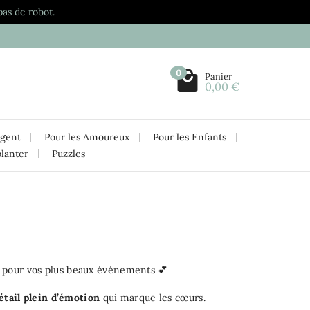
pas de robot.
0
Panier
0,00 €
rgent
Pour les Amoureux
Pour les Enfants
planter
Puzzles
t pour vos plus beaux événements 💕
étail plein d’émotion
qui marque les cœurs.