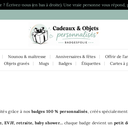
e ? Écrivez-nous (en bas à droite). Une vraie personne vous répond, 
Nounou & maîtresse
Anniversaires & fêtes
Offrir de l’a
Objets gravés
Mugs
Badges
Étiquettes
Cartes à 
ités grâce à nos
badges 100 % personnalisés
, créés spécialemen
e, EVJF, retraite, baby shower…
chaque badge devient un
petit d