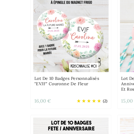
Lot De 10 Badges Personnalisés
Lot D
"EVJF" Couronne De Fleur
Anniv
Et Ro
16,00 €
15,00
(2)