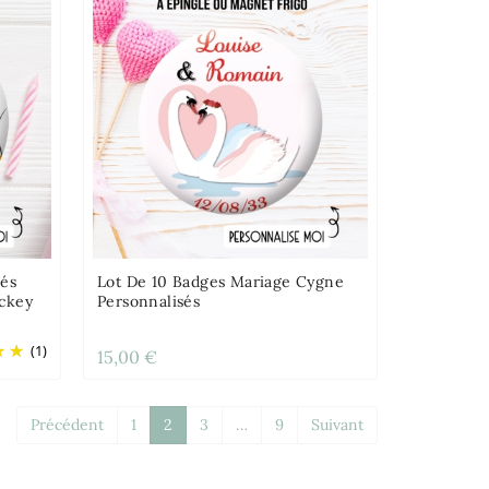
sés
Lot De 10 Badges Mariage Cygne
ckey
Personnalisés
(1)
15,00 €
Précédent
1
2
3
…
9
Suivant