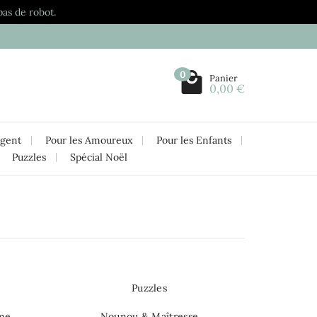
pas de robot.
0
Panier
0,00 €
rgent
Pour les Amoureux
Pour les Enfants
Puzzles
Spécial Noël
Puzzles
ême
Nounou & Maîtresse