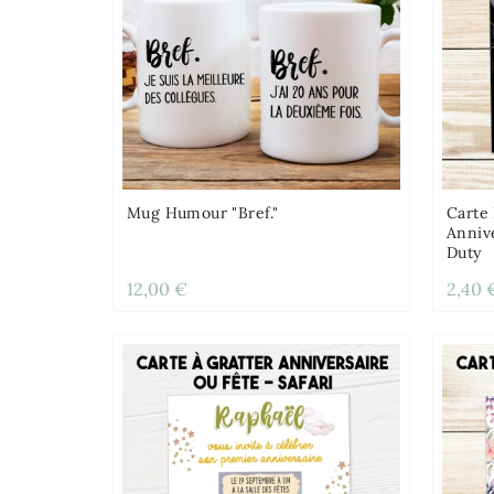
Mug Humour "Bref."
Carte 
Annive
Duty
12,00 €
2,40 