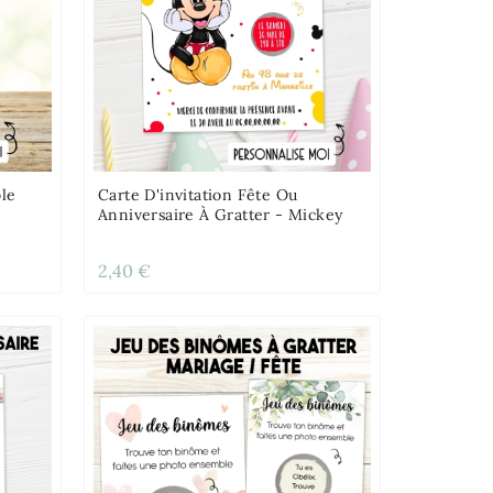
ble
Carte D'invitation Fête Ou
Anniversaire À Gratter - Mickey
2,40 €