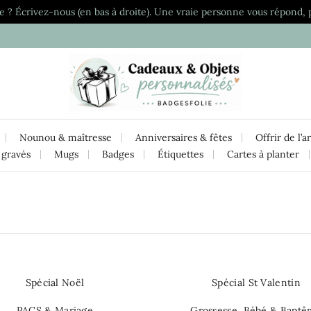
e ? Écrivez-nous (en bas à droite). Une vraie personne vous répond, 
Nounou & maîtresse
Anniversaires & fêtes
Offrir de l’a
 gravés
Mugs
Badges
Étiquettes
Cartes à planter
Spécial Noël
Spécial St Valentin
PACS & Mariage
Grossesse, Bébé & Bapt