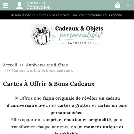
Mon compte
0
Connexion
Besoin d’aide ? Cliquez en bas à droite. Une vraie personne vous répond.
Accueil
Anniversaires & fêtes
Cartes à offrir & bons cadeaux
Cartes À Offrir & Bons Cadeaux
🎉 Offrez une
façon originale de révéler un cadeau
d’anniversaire
avec nos
cartes à gratter
et
cartes en bois
personnalisées
.
Elles apportent
surprise, émotion et originalité
, pour
transformer chaque annonce en un
moment unique et