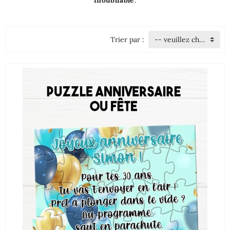
inoubliable
.
Trier par :
-- veuillez choisir --