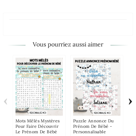
Vous pourriez aussi aimer
‹
›
Ca
An
To
Ga
Mots Mêlés Mystères
Puzzle Annonce Du
Pour Faire Découvrir
Prénom De Bébé -
Le Prénom De Bébé
Personnalisable