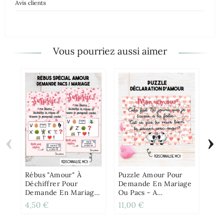
Avis clients
Vous pourriez aussi aimer
‹
›
Mu
On
Po
Pe
Rébus "Amour" À
Puzzle Amour Pour
Déchiffrer Pour
Demande En Mariage
Demande En Mariage
Ou Pacs - A
Ou Pacs
Personnaliser
4,50 €
11,00 €
12