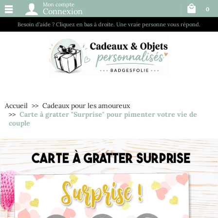
Mon compte
0
Connexion
Besoin d’aide ? Cliquez en bas à droite. Une vraie personne vous répond.
Accueil
Cadeaux pour les amoureux
Carte à gratter "Surprise" pour pimenter votre vie de
couple