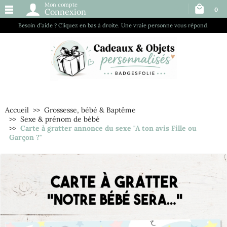
Mon compte
0
Connexion
Besoin d’aide ? Cliquez en bas à droite. Une vraie personne vous répond.
Accueil
Grossesse, bébé & Baptême
Sexe & prénom de bébé
Carte à gratter annonce du sexe "A ton avis Fille ou
Garçon ?"