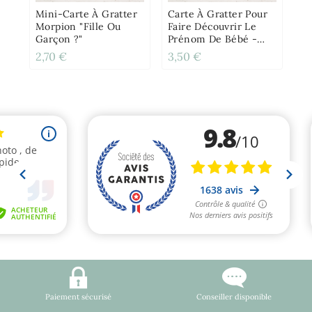
Ro
Mini-Carte À Gratter
Carte À Gratter Pour
Morpion "Fille Ou
Faire Découvrir Le
Garçon ?"
Prénom De Bébé -
Éléphant
2,70 €
3,50 €
3,
Paiement sécurisé
Conseiller disponible