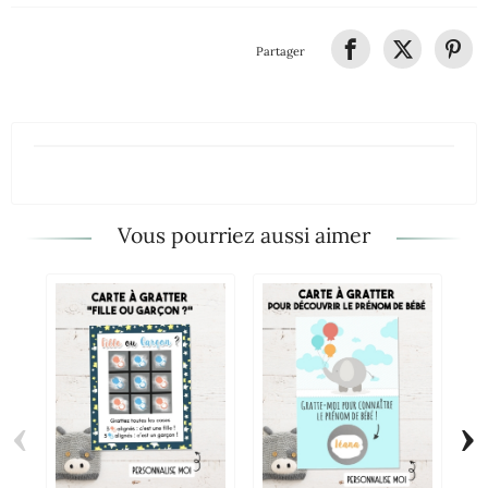
Partager
Vous pourriez aussi aimer
‹
›
Ca
Fa
Pr