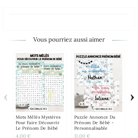
Vous pourriez aussi aimer
‹
›
Ca
An
To
Ga
Mots Mêlés Mystères
Puzzle Annonce Du
Pour Faire Découvrir
Prénom De Bébé -
Le Prénom De Bébé
Personnalisable
4,00 €
11,00 €
3,