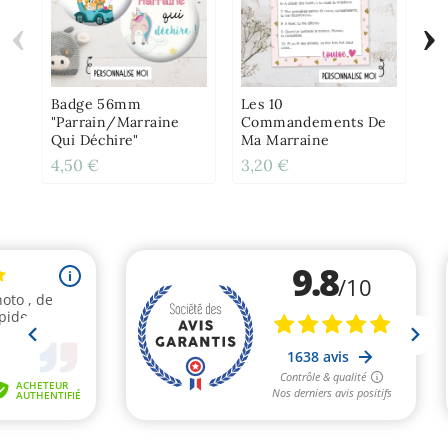
‹
›
Lo
Na
Pi
Badge 56mm
Les 10
"Parrain/Marraine
Commandements De
Qui Déchire"
Ma Marraine
4,50 €
3,20 €
19