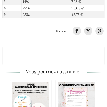
3
14%
7,98 €
6
22%
25,08 €
9
25%
42,75 €
Partager
Vous pourriez aussi aimer