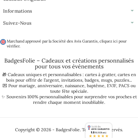
Informations
Suivez-Nous
Marchand approuvé par la Société des Avis Garantis,
cliquez ici pour
vérifier
.
BadgesFolie – Cadeaux et créations personnalisés
pour tous vos
événements
🎁 Cadeaux uniques et personnalisables :
cartes à gratter
,
cartes en
bois pour offrir de l’argent
,
invitations
,
badges
,
mugs
,
puzzles
...
💌 Pour
mariage
,
anniversaire
,
naissance
,
baptême
,
EVJF
,
PACS
ou
toute fête spéciale.
✨ Souvenirs 100% personnalisables pour surprendre vos proches et
rendre chaque moment inoubliable.
Copyright © 2026 - BadgesFolie. Tous droits réservés.
9.8
/10 (1638 avis)
★★★★★