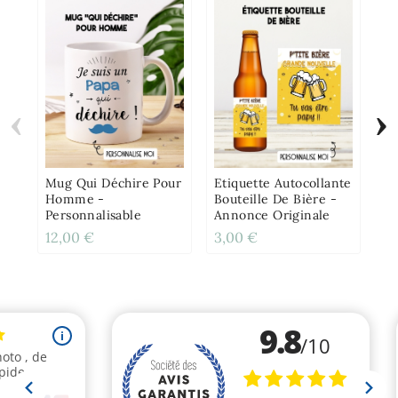
‹
›
Ét
Pe
Av
Gr
Mug Qui Déchire Pour
Etiquette Autocollante
Homme -
Bouteille De Bière -
Personnalisable
Annonce Originale
12,00 €
3,00 €
4,