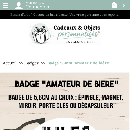
Mon compte
0
Connexion
Besoin d’aide ? Cliquez en bas à droite. Une vraie personne vous répond.
Accueil
Badges
Badge 56mm "Amateur de bière"