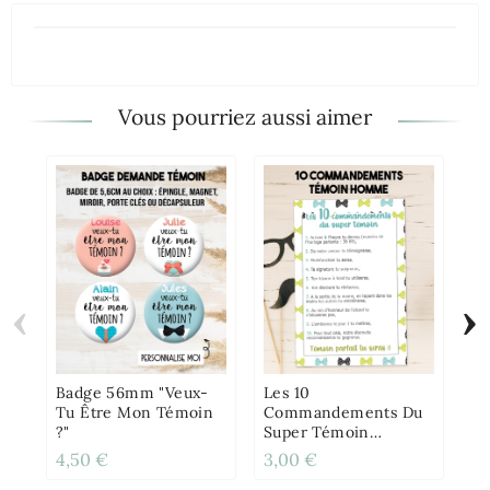
Vous pourriez aussi aimer
‹
›
Ba
Ex
L'
Badge 56mm "Veux-
Les 10
Tu Être Mon Témoin
Commandements Du
?"
Super Témoin
Homme
4,50 €
3,00 €
3,