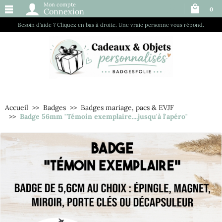
Mon compte
0
Connexion
Besoin d’aide ? Cliquez en bas à droite. Une vraie personne vous répond.
Accueil
Badges
Badges mariage, pacs & EVJF
Badge 56mm "Témoin exemplaire....jusqu'à l'apéro"