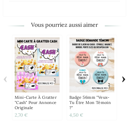
Vous pourriez aussi aimer
‹
›
Ba
Dé
– 
Or
Mini-Carte À Gratter
Badge 56mm "Veux-
"Cash" Pour Annonce
Tu Être Mon Témoin
Originale
?"
2,70 €
4,50 €
4,