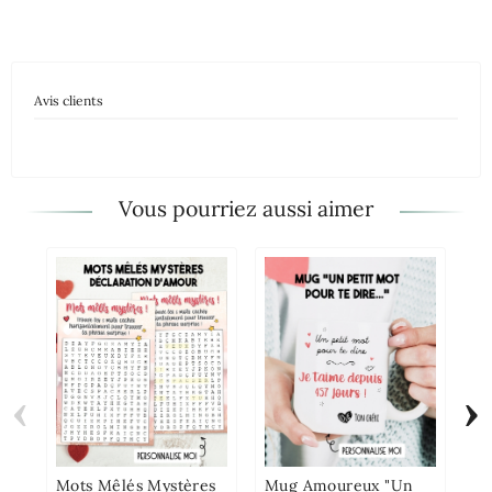
Avis clients
Vous pourriez aussi aimer
‹
›
Mu
On
Po
Pe
Mots Mêlés Mystères
Mug Amoureux "Un