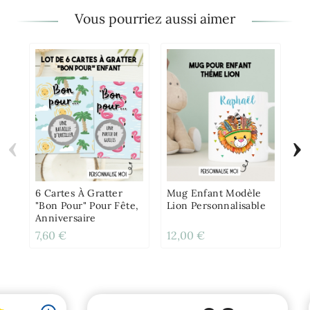
Vous pourriez aussi aimer
‹
›
Ca
Pe
Ca
Of
6 Cartes À Gratter
Mug Enfant Modèle
"Bon Pour" Pour Fête,
Lion Personnalisable
Anniversaire
7,60 €
12,00 €
11