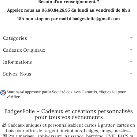
Besoin d'un renseignement ?
Appelez nous au 06.60.84.26.95 du lundi au vendredi de 8h à
18h non stop ou par mail à badgesfolie@gmail.com
Catégories
Cadeaux Originaux
Informations
Suivez-Nous
Marchand approuvé par la Société des Avis Garantis,
cliquez ici pour
vérifier
.
BadgesFolie – Cadeaux et créations personnalisés
pour tous vos
événements
🎁 Cadeaux uniques et personnalisables :
cartes à gratter
,
cartes en
bois pour offrir de l’argent
,
invitations
,
badges
,
mugs
,
puzzles
...
💌 Pour
mariage
,
anniversaire
,
naissance
,
baptême
,
EVJF
,
PACS
ou