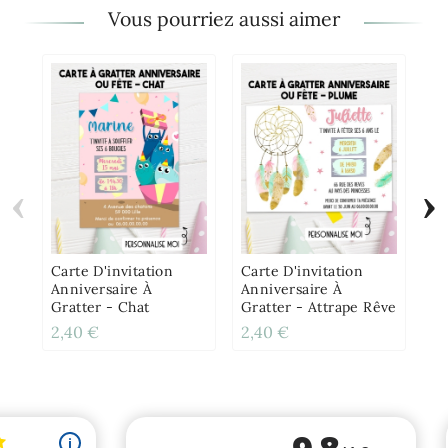
Vous pourriez aussi aimer
‹
›
Ca
An
- 
Carte D'invitation
Carte D'invitation
Anniversaire À
Anniversaire À
Gratter - Chat
Gratter - Attrape Rêve
2,40 €
2,40 €
6,