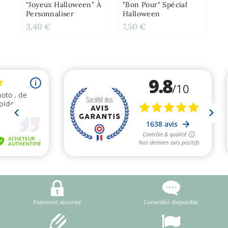
"Joyeux Halloween" À
"Bon Pour" Spécial
Personnaliser
Halloween
3,40 €
7,50 €
2,
Paiement sécurisé
Conseiller disponible