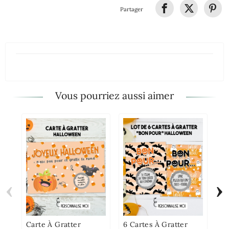
Partager
Vous pourriez aussi aimer
‹
›
Ca
An
À 
Ro
Carte À Gratter
6 Cartes À Gratter