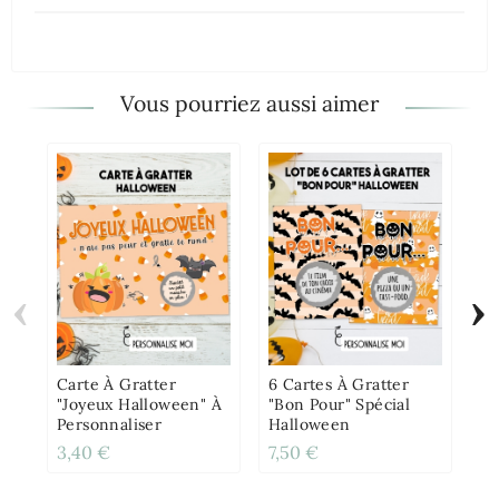
Vous pourriez aussi aimer
‹
›
Go
Pe
Pl
Ha
Carte À Gratter
6 Cartes À Gratter
"Joyeux Halloween" À
"Bon Pour" Spécial
Personnaliser
Halloween
3,40 €
7,50 €
12