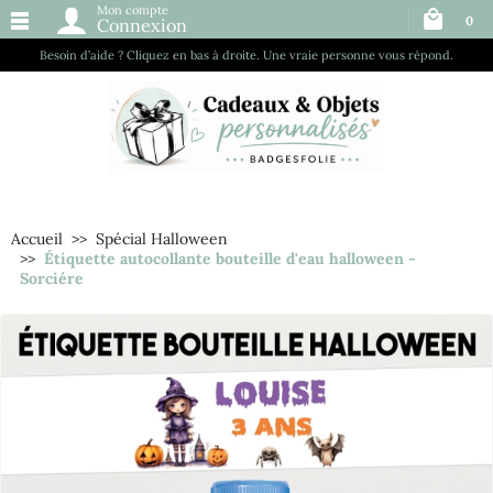
Mon compte
0
Connexion
Besoin d’aide ? Cliquez en bas à droite. Une vraie personne vous répond.
Accueil
Spécial Halloween
Étiquette autocollante bouteille d'eau halloween -
Sorciére