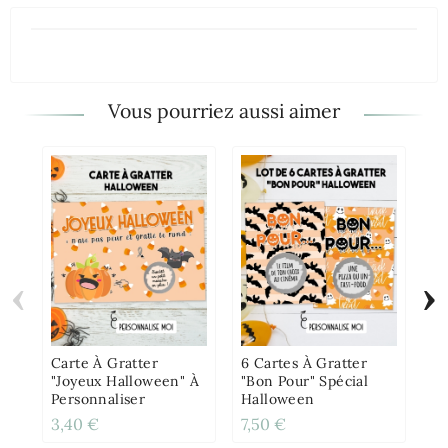
Vous pourriez aussi aimer
‹
›
Ba
Pe
Carte À Gratter
6 Cartes À Gratter
"Joyeux Halloween" À
"Bon Pour" Spécial
Personnaliser
Halloween
3,40 €
7,50 €
4,