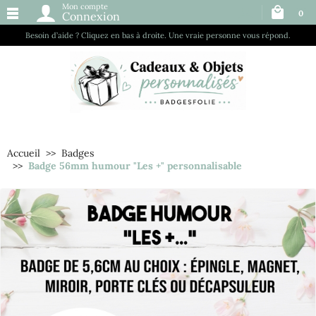
Mon compte
0
Connexion
Besoin d’aide ? Cliquez en bas à droite. Une vraie personne vous répond.
Accueil
Badges
Badge 56mm humour "Les +" personnalisable