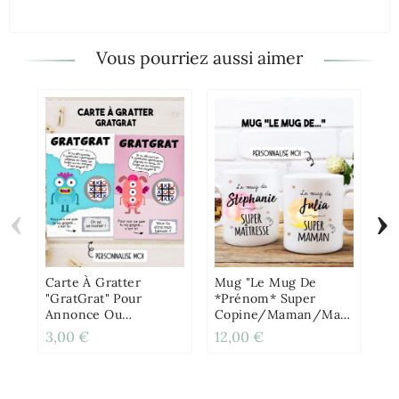
Vous pourriez aussi aimer
‹
›
Mi
AS
O
Or
Carte À Gratter
Mug "Le Mug De
"GratGrat" Pour
*prénom* Super
Annonce Ou
Copine/Maman/Maîtresse/Par
Demande Originale
Personnalisable
3,00 €
12,00 €
2,