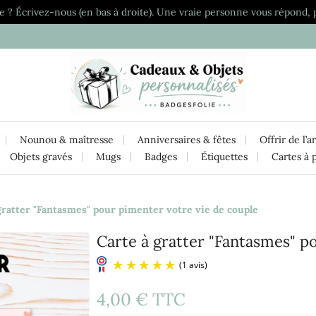
e ? Écrivez-nous (en bas à droite). Une vraie personne vous répond, 
Nounou & maîtresse
Anniversaires & fêtes
Offrir de l’a
Objets gravés
Mugs
Badges
Étiquettes
Cartes à 
gratter "Fantasmes" pour pimenter votre vie de couple
Carte à gratter "Fantasmes" p
4,00 €
TTC
(1 avis)