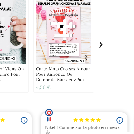
›
Carte À Gratter
Parce Que" Pou
Amoureux(se)
 "Viens On
Carte Mots Croisés Amour
Genre Pour
Pour Annonce Ou
Demande Mariage/pacs
le
4,50 €
4,20 €