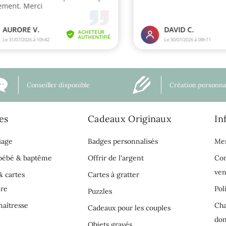
Conseiller disponible
Création personna
es
Cadeaux Originaux
In
iage
Badges personnalisés
Men
 bébé & baptême
Offrir de l'argent
Con
ven
& cartes
Cartes à gratter
ire
Pol
Puzzles
aîtresse
Cha
Cadeaux pour les couples
do
Objets gravés