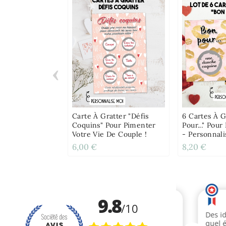
‹
Carte À Gratter "Défis
6 Cartes À G
Coquins" Pour Pimenter
Pour..." Pou
Votre Vie De Couple !
- Personnali
6,00 €
8,20 €