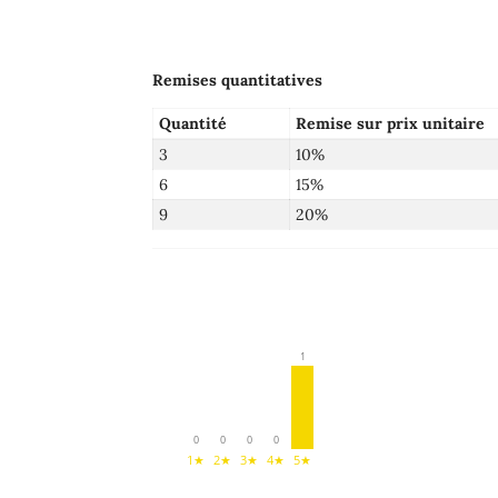
Remises quantitatives
Quantité
Remise sur prix unitaire
3
10%
6
15%
9
20%
1
0
0
0
0
1★
2★
3★
4★
5★