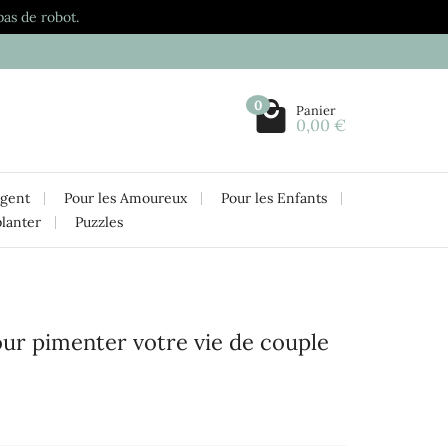
pas de robot.
0
Panier
0,00 €
rgent
Pour les Amoureux
Pour les Enfants
planter
Puzzles
our pimenter votre vie de couple