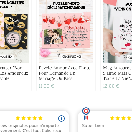
ratter "Bon
Puzzle Amour Avec Photo
Mug Amoureux
r Les Amoureux
Pour Demande En
S'aime Mais 
sable
Mariage Ou Pacs
Toute La Vie"
Personnalisab
11,00 €
12,00 €