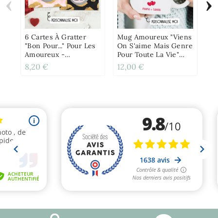
‹
›
Ca
Am
O
Ma
6 Cartes À Gratter
Mug Amoureux "Viens
"Bon Pour..." Pour Les
On S'aime Mais Genre
Amoureux -
Pour Toute La Vie"
Personnalisable
Personnalisable
8,20 €
12,00 €
4,