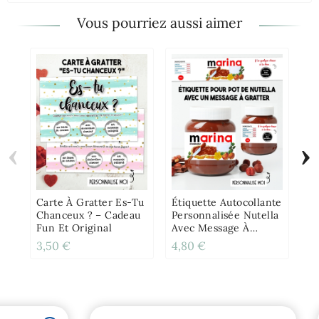
Vous pourriez aussi aimer
‹
›
Et
Bo
Co
Gr
Carte À Gratter Es-Tu
Étiquette Autocollante
Chanceux ? – Cadeau
Personnalisée Nutella
Fun Et Original
Avec Message À
Gratter
3,50 €
4,80 €
4,