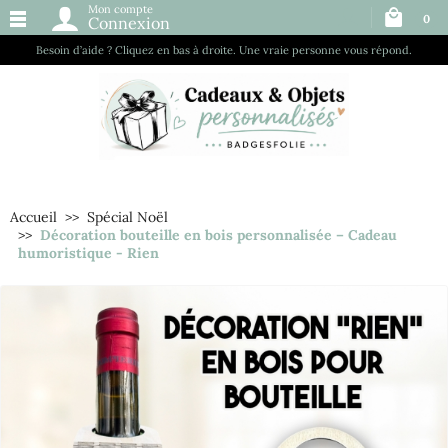
Mon compte
0
Connexion
Besoin d’aide ? Cliquez en bas à droite. Une vraie personne vous répond.
Accueil
Spécial Noël
Décoration bouteille en bois personnalisée – Cadeau
humoristique - Rien