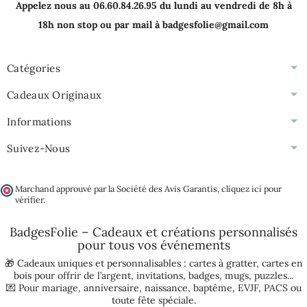
Appelez nous au 06.60.84.26.95 du lundi au vendredi de 8h à
18h non stop ou par mail à badgesfolie@gmail.com
Catégories
Cadeaux Originaux
Informations
Suivez-Nous
Marchand approuvé par la Société des Avis Garantis,
cliquez ici pour
vérifier
.
BadgesFolie – Cadeaux et créations personnalisés
pour tous vos
événements
🎁 Cadeaux uniques et personnalisables :
cartes à gratter
,
cartes en
bois pour offrir de l’argent
,
invitations
,
badges
,
mugs
,
puzzles
...
💌 Pour
mariage
,
anniversaire
,
naissance
,
baptême
,
EVJF
,
PACS
ou
toute fête spéciale.