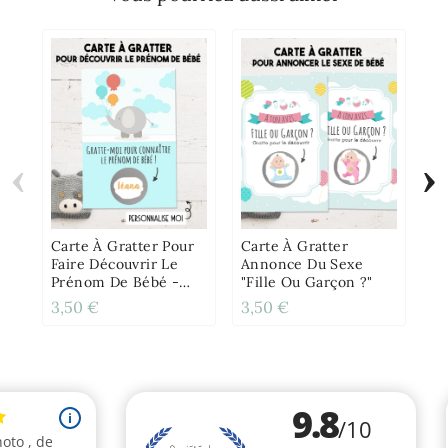
‹
›
Ca
An
Va
Carte À Gratter Pour
Carte À Gratter
Faire Découvrir Le
Annonce Du Sexe
Prénom De Bébé -
"Fille Ou Garçon ?"
Éléphant
3,50 €
3,50 €
3,