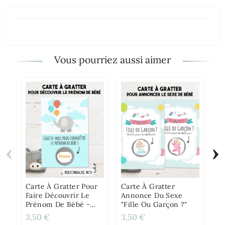
Vous pourriez aussi aimer
‹
›
Ca
An
Va
Carte À Gratter Pour
Carte À Gratter
Faire Découvrir Le
Annonce Du Sexe
Prénom De Bébé -
"Fille Ou Garçon ?"
Éléphant
3,50 €
3,50 €
3,