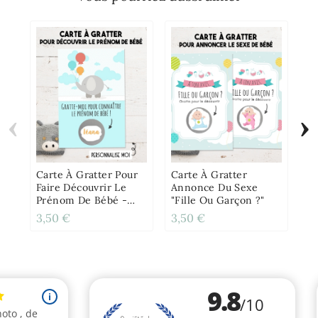
‹
›
Ca
An
Va
Carte À Gratter Pour
Carte À Gratter
Faire Découvrir Le
Annonce Du Sexe
Prénom De Bébé -
"Fille Ou Garçon ?"
Éléphant
3,50 €
3,50 €
3,