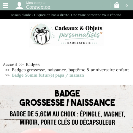
Mon compte
0
Connexion
Besoin d’aide ? Cliquez en bas à droite. Une vraie personne vous répond.
Accueil
Badges
Badges grossesse, naissance, baptême & anniversaire enfant
Badge 56mm futur(e) papa / maman