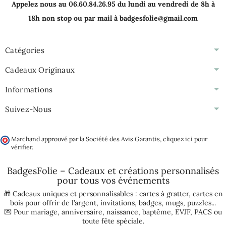
Appelez nous au 06.60.84.26.95 du lundi au vendredi de 8h à
18h non stop ou par mail à badgesfolie@gmail.com
Catégories
Cadeaux Originaux
Informations
Suivez-Nous
Marchand approuvé par la Société des Avis Garantis,
cliquez ici pour
vérifier
.
BadgesFolie – Cadeaux et créations personnalisés
pour tous vos
événements
🎁 Cadeaux uniques et personnalisables :
cartes à gratter
,
cartes en
bois pour offrir de l’argent
,
invitations
,
badges
,
mugs
,
puzzles
...
💌 Pour
mariage
,
anniversaire
,
naissance
,
baptême
,
EVJF
,
PACS
ou
toute fête spéciale.